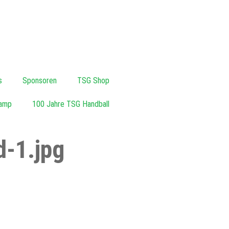
s
Sponsoren
TSG Shop
amp
100 Jahre TSG Handball
-1.jpg