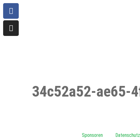
34c52a52-ae65-4
Sponsoren
Datenschutz