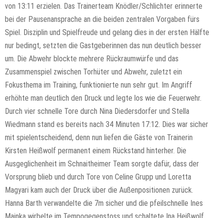
von 13:11 erzielen. Das Trainerteam Knödler/Schlichter erinnerte
bei der Pausenansprache an die beiden zentralen Vorgaben fürs
Spiel. Disziplin und Spielfreude und gelang dies in der ersten Hälfte
nur bedingt, setzten die Gastgeberinnen das nun deutlich besser
um. Die Abwehr blockte mehrere Rückraumwürfe und das
Zusammenspiel zwischen Torhüter und Abwehr, zuletzt ein
Fokusthema im Training, funktionierte nun sehr gut. Im Angriff
erhöhte man deutlich den Druck und legte los wie die Feuerwehr.
Durch vier schnelle Tore durch Nina Diedersdorfer und Stella
Wiedmann stand es bereits nach 34 Minuten 17:12. Dies war sicher
mit spielentscheidend, denn nun liefen die Gäste von Trainerin
Kirsten Heißwolf permanent einem Rückstand hinterher. Die
Ausgeglichenheit im Schnaitheimer Team sorgte dafür, dass der
Vorsprung blieb und durch Tore von Celine Grupp und Loretta
Magyari kam auch der Druck über die Außenpositionen zurück.
Hanna Barth verwandelte die 7m sicher und die pfeilschnelle Ines
Mainka wirbelte im Tempogegenstoss und schaltete Ina Heißwolf