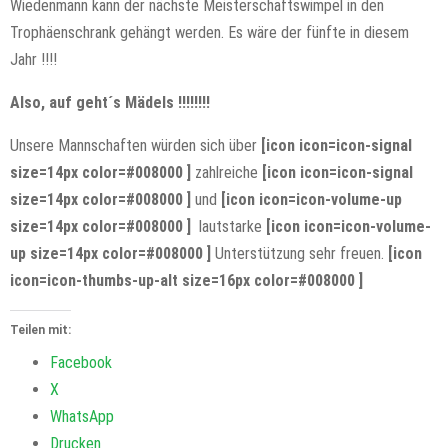
Wiedenmann kann der nächste Meisterschaftswimpel in den
Trophäenschrank gehängt werden. Es wäre der fünfte in diesem
Jahr !!!!
Also, auf geht´s Mädels !!!!!!!!
Unsere Mannschaften würden sich über
[icon icon=icon-signal
size=14px color=#008000 ]
zahlreiche
[icon icon=icon-signal
size=14px color=#008000 ]
und
[icon icon=icon-volume-up
size=14px color=#008000 ]
lautstarke
[icon icon=icon-volume-
up size=14px color=#008000 ]
Unterstützung sehr freuen.
[icon
icon=icon-thumbs-up-alt size=16px color=#008000 ]
Teilen mit:
Facebook
X
WhatsApp
Drucken