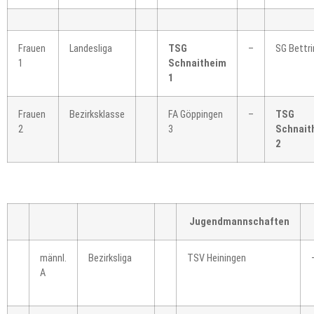
Frauen
Landesliga
TSG
–
SG Bettr
1
Schnaitheim
1
Frauen
Bezirksklasse
FA Göppingen
–
TSG
2
3
Schnait
2
Jugendmannschaften
männl.
Bezirksliga
TSV Heiningen
A