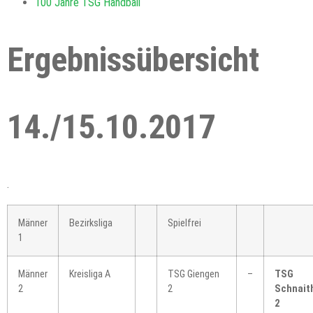
100 Jahre TSG Handball
Ergebnissübersicht
14./15.10.2017
.
Männer
Bezirksliga
Spielfrei
1
Männer
Kreisliga A
TSG Giengen
–
TSG
2
2
Schnait
2