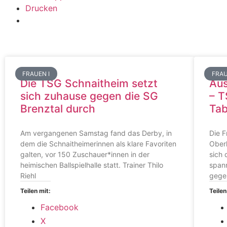
Drucken
FRAUEN I
FRAU
Die TSG Schnaitheim setzt
Aus
sich zuhause gegen die SG
– T
Brenztal durch
Tab
Am vergangenen Samstag fand das Derby, in
Die F
dem die Schnaitheimerinnen als klare Favoriten
Ober
galten, vor 150 Zuschauer*innen in der
sich 
heimischen Ballspielhalle statt. Trainer Thilo
span
Riehl
gege
Teilen mit:
Teilen
Facebook
X