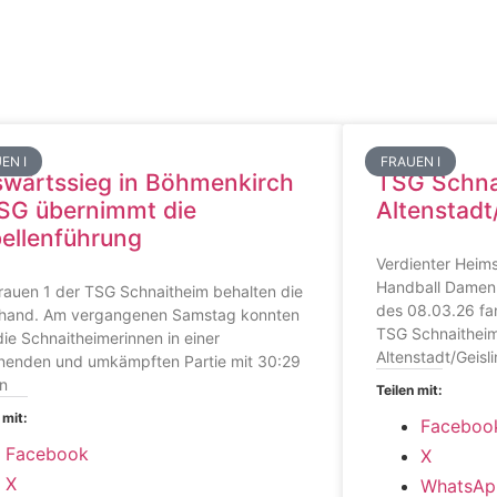
EN I
FRAUEN I
wärtssieg in Böhmenkirch
TSG Schna
SG übernimmt die
Altenstadt
ellenführung
Verdienter Heim
Handball Damen
rauen 1 der TSG Schnaitheim behalten die
des 08.03.26 fa
hand. Am vergangenen Samstag konnten
TSG Schnaithei
die Schnaitheimerinnen in einer
Altenstadt/Geisli
nenden und umkämpften Partie mit 30:29
n
Teilen mit:
 mit:
Faceboo
Facebook
X
X
WhatsAp