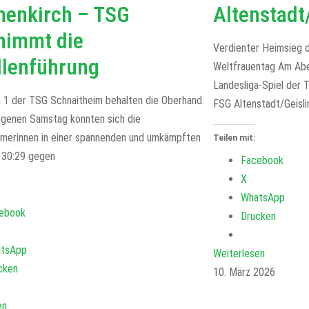
enkirch – TSG
Altenstadt
nimmt die
Verdienter Heimsieg 
llenführung
Weltfrauentag Am Abe
Landesliga-Spiel der
n 1 der TSG Schnaitheim behalten die Oberhand.
FSG Altenstadt/Geisli
genen Samstag konnten sich die
imerinnen in einer spannenden und umkämpften
Teilen mit:
t 30:29 gegen
Facebook
X
WhatsApp
ebook
Drucken
tsApp
Weiterlesen
cken
10. März 2026
en