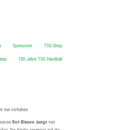
s
Sponsoren
TSG Shop
amp
100 Jahre TSG Handball
ir nun vorhaben.
unseren
Rot-Blauen Jungs
von
liefen. Die Kinder sprangen auf die