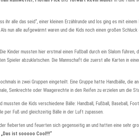
ss ihr alle das seid“, einer kleinen Erzählrunde und los ging es mit ein
Als nun alle aufgewärmt waren und die Kids noch einen großen Schluck ge
Die Kinder mussten hier erstmal einen Fußball durch ein Slalom führen,
en Spieler abzuklatschen. Die Mannschaft die zuerst alle Karten in ein
ochmals in zwei Gruppen eingeteilt. Eine Gruppe hatte Handbälle, die an
onale, Senkrechte oder Waagerechte in den Reifen zu erzielen um die St
d mussten die Kids verschiedene Bälle: Handball, Fußball, Baseball, Foo
le per Fuß und gleichzeitig Bälle in der Luft zupassen.
er fieberten und feuerten sich gegenseitig an und hatten eine sehr gr
n
„Das ist sooooo Cool!!!“