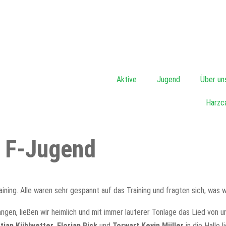
Aktive
Jugend
Über un
Harzc
e F-Jugend
ning. Alle waren sehr gespannt auf das Training und fragten sich, was w
rangen, ließen wir heimlich und mit immer lauterer Tonlage das Lied von 
stian Kühlwetter
,
Florian Pick
und
Torwart Kevin Müller
in die Halle 