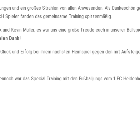
gen und ein großes Strahlen von allen Anwesenden. Als Dankeschön g
FCH Spieler fanden das gemeinsame Training spitzenmäßig.
k und Kevin Müller, es war uns eine große Freude euch in unserer Ballspie
elen Dank!
lück und Erfolg bei ihrem nächsten Heimspiel gegen den mit Aufsteig
dennoch war das Special Training mit den Fußballjungs vom 1.FC Heidenhe