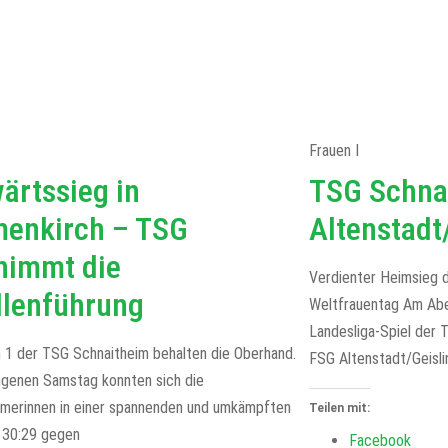
Frauen I
ärtssieg in
TSG Schna
enkirch – TSG
Altenstadt
nimmt die
Verdienter Heimsieg 
llenführung
Weltfrauentag Am Abe
Landesliga-Spiel der
n 1 der TSG Schnaitheim behalten die Oberhand.
FSG Altenstadt/Geisli
genen Samstag konnten sich die
imerinnen in einer spannenden und umkämpften
Teilen mit:
t 30:29 gegen
Facebook