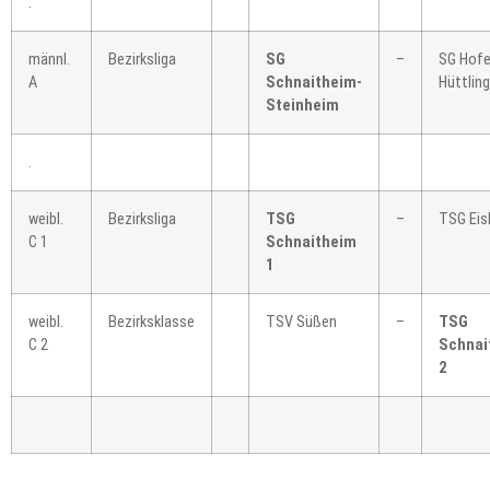
.
männl.
Bezirksliga
SG
–
SG Hofe
A
Schnaitheim-
Hüttlin
Steinheim
.
weibl.
Bezirksliga
TSG
–
TSG Eis
C 1
Schnaitheim
1
weibl.
Bezirksklasse
TSV Süßen
–
TSG
C 2
Schnai
2