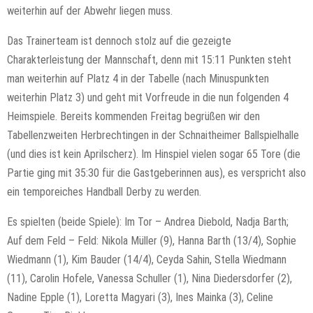
weiterhin auf der Abwehr liegen muss.
Das Trainerteam ist dennoch stolz auf die gezeigte
Charakterleistung der Mannschaft, denn mit 15:11 Punkten steht
man weiterhin auf Platz 4 in der Tabelle (nach Minuspunkten
weiterhin Platz 3) und geht mit Vorfreude in die nun folgenden 4
Heimspiele. Bereits kommenden Freitag begrüßen wir den
Tabellenzweiten Herbrechtingen in der Schnaitheimer Ballspielhalle
(und dies ist kein Aprilscherz). Im Hinspiel vielen sogar 65 Tore (die
Partie ging mit 35:30 für die Gastgeberinnen aus), es verspricht also
ein temporeiches Handball Derby zu werden.
Es spielten (beide Spiele): Im Tor – Andrea Diebold, Nadja Barth;
Auf dem Feld – Feld: Nikola Müller (9), Hanna Barth (13/4), Sophie
Wiedmann (1), Kim Bauder (14/4), Ceyda Sahin, Stella Wiedmann
(11), Carolin Hofele, Vanessa Schuller (1), Nina Diedersdorfer (2),
Nadine Epple (1), Loretta Magyari (3), Ines Mainka (3), Celine