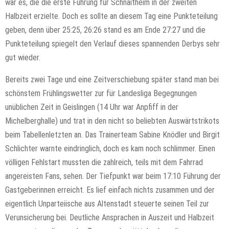
war es, die die erste Führung für Schnaitheim in der zweiten
Halbzeit erzielte. Doch es sollte an diesem Tag eine Punkteteilung
geben, denn über 25:25, 26:26 stand es am Ende 27:27 und die
Punkteteilung spiegelt den Verlauf dieses spannenden Derbys sehr
gut wieder.
Bereits zwei Tage und eine Zeitverschiebung später stand man bei
schönstem Frühlingswetter zur für Landesliga Begegnungen
unüblichen Zeit in Geislingen (14 Uhr war Anpfiff in der
Michelberghalle) und trat in den nicht so beliebten Auswärtstrikots
beim Tabellenletzten an. Das Trainerteam Sabine Knödler und Birgit
Schlichter warnte eindringlich, doch es kam noch schlimmer. Einen
völligen Fehlstart mussten die zahlreich, teils mit dem Fahrrad
angereisten Fans, sehen. Der Tiefpunkt war beim 17:10 Führung der
Gastgeberinnen erreicht. Es lief einfach nichts zusammen und der
eigentlich Unparteiische aus Altenstadt steuerte seinen Teil zur
Verunsicherung bei. Deutliche Ansprachen in Auszeit und Halbzeit