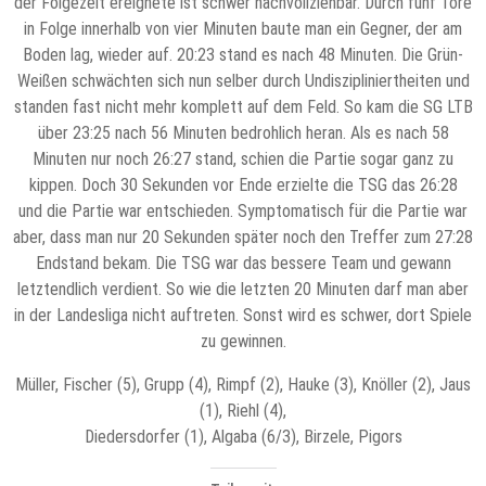
der Folgezeit ereignete ist schwer nachvollziehbar. Durch fünf Tore
in Folge innerhalb von vier Minuten baute man ein Gegner, der am
Boden lag, wieder auf. 20:23 stand es nach 48 Minuten. Die Grün-
Weißen schwächten sich nun selber durch Undiszipliniertheiten und
standen fast nicht mehr komplett auf dem Feld. So kam die SG LTB
über 23:25 nach 56 Minuten bedrohlich heran. Als es nach 58
Minuten nur noch 26:27 stand, schien die Partie sogar ganz zu
kippen. Doch 30 Sekunden vor Ende erzielte die TSG das 26:28
und die Partie war entschieden. Symptomatisch für die Partie war
aber, dass man nur 20 Sekunden später noch den Treffer zum 27:28
Endstand bekam. Die TSG war das bessere Team und gewann
letztendlich verdient. So wie die letzten 20 Minuten darf man aber
in der Landesliga nicht auftreten. Sonst wird es schwer, dort Spiele
zu gewinnen.
Müller, Fischer (5), Grupp (4), Rimpf (2), Hauke (3), Knöller (2), Jaus
(1), Riehl (4),
Diedersdorfer (1), Algaba (6/3), Birzele, Pigors