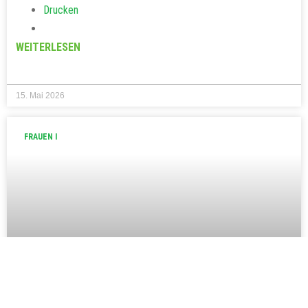
Drucken
WEITERLESEN
15. Mai 2026
FRAUEN I
TSG Schnaitheim Frauen siegen und
bleibt Tabellenführer