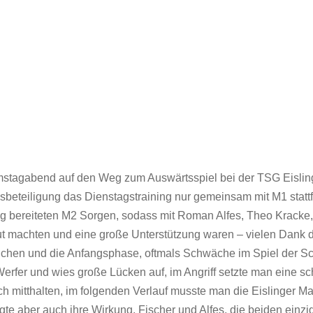
mstagabend auf den Weg zum Auswärtsspiel bei der TSG Eisli
gsbeteiligung das Dienstagstraining nur gemeinsam mit M1 stattf
ag bereiteten M2 Sorgen, sodass mit Roman Alfes, Theo Kracke,
gut machten und eine große Unterstützung waren – vielen Dank d
ichen und die Anfangsphase, oftmals Schwäche im Spiel der Sc
 Werfer und wies große Lücken auf, im Angriff setzte man ein
h mitthalten, im folgenden Verlauf musste man die Eislinger M
igte aber auch ihre Wirkung. Fischer und Alfes, die beiden einzi