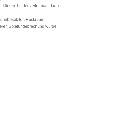
erkürzen. Leider verlor man dann
 dünnbesetzten Rückraum,
ngeren Spielunterbrechung wurde
rlauf tat sich die Schnaitheimer
2 nun vermehrt mit den
 Spiel zu konzentrieren. So gab
n auf dem letzten Tabellenplatz.
ommt.
fen/Hüttlingen 3 und man hofft
an auf Unterstützung der
apf (1), F. Simon, C. Helwig (2), N.