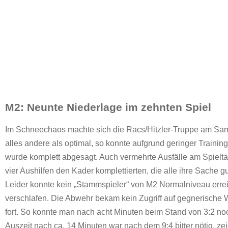
M2: Neunte Niederlage im zehnten Spiel
Im Schneechaos machte sich die Racs/Hitzler-Truppe am Sa
alles andere als optimal, so konnte aufgrund geringer Trainin
wurde komplett abgesagt. Auch vermehrte Ausfälle am Spielt
vier Aushilfen den Kader komplettierten, die alle ihre Sache 
Leider konnte kein „Stammspieler“ von M2 Normalniveau erre
verschlafen. Die Abwehr bekam kein Zugriff auf gegnerische
fort. So konnte man nach acht Minuten beim Stand von 3:2 noc
Auszeit nach ca. 14 Minuten war nach dem 9:4 bitter nötig, ze