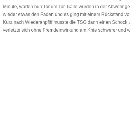
Minute, warfen nun Tor um Tor, Bälle wurden in der Abwehr g
wieder etwas den Faden und es ging mit einem Rückstand von 
Kurz nach Wiederanpfiff musste die TSG dann einen Schock u
verletzte sich ohne Fremdeinwirkung am Knie schwerer und wi
die Partie fortgesetzt und der Abstand von 5-7 Toren pendelte 
Truppe schwer und bekam Rupp und Heinzmann, beste Torschüt
Entscheidungen des Schiedsrichters und nutzte mehr Energie i
es am Ende eine verdiente 31:24-Niederlage, man setzte den 
Aus einer der schwächsten Leistungen der Saison lässt sich n
Nach besagtem spielfreiem Wochenende geht es zum letzten H
hier auf einen positiven Jahresabschluss. Anpfiff ist am 16.12
Schnaitheimer Fans, auch weil M1 im Anschluss gegen die Zw
TSG Schnaitheim 2:
L. Brandecker, F. Kurz (beide Tor); V. Sträßle (3), R. Alfes (5), M
Dandl (1), A. Linsbauer (2), M. Simon (1)