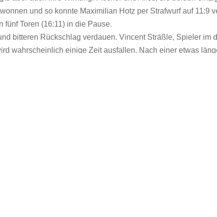
ewonnen und so konnte Maximilian Hotz per Strafwurf auf 11:9 v
fünf Toren (16:11) in die Pause.
nd bitteren Rückschlag verdauen. Vincent Sträßle, Spieler im
rd wahrscheinlich einige Zeit ausfallen. Nach einer etwas lä
sich die komplette zweite Halbzeit über ein. Auch im weiteren Ve
zen der Gegner, nicht wirklich in den Griff. Zudem haderte M
n Diskussionen über dessen Pfiffe, anstatt sich auf das eigene
„No win-November“ auch im Dezember fort und verharrt weiterhi
ur sagen, dass das spielfreie Wochenende zur richtigen Zeit k
inrundenspiel, auch dem letzten Spiel im Jahr 2023, zur SG Ho
. um 14:00 Uhr in der Wasseralfinger Talsporthalle. Hier hofft m
eite der SG2H spielt.
. Hotz (1/1), T. Kracke (1), T. Fischer (6), N. Schlichter (1), F. Kr