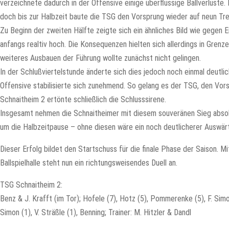
verzeichnete dadurch in der Offensive einige überflüssige Ballverluste
doch bis zur Halbzeit baute die TSG den Vorsprung wieder auf neun Tre
Zu Beginn der zweiten Hälfte zeigte sich ein ähnliches Bild wie gegen 
anfangs realtiv hoch. Die Konsequenzen hielten sich allerdings in Grenze
weiteres Ausbauen der Führung wollte zunächst nicht gelingen.
In der Schlußviertelstunde änderte sich dies jedoch noch einmal deutl
Offensive stabilisierte sich zunehmend. So gelang es der TSG, den Vo
Schnaitheim 2 ertönte schließlich die Schlusssirene.
Insgesamt nehmen die Schnaitheimer mit diesem souveränen Sieg absolu
um die Halbzeitpause – ohne diesen wäre ein noch deutlicherer Auswär
Dieser Erfolg bildet den Startschuss für die finale Phase der Saison
Ballspielhalle steht nun ein richtungsweisendes Duell an.
TSG Schnaitheim 2:
Benz & J. Krafft (im Tor); Hofele (7), Hotz (5), Pommerenke (5), F. Simon (
Simon (1), V. Sträßle (1), Benning; Trainer: M. Hitzler & Dandl