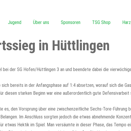
Jugend
Über uns
Sponsoren
TSG Shop
Har
ssieg in Hüttlingen
 bei der SG Hofen/Hüttlingen 3 an und beendete dabei die vierwöchige
 sich bereits in der Anfangsphase auf 1:4 absetzen, worauf sich die Ga
r diesen starken Beginn war eine außerordentlich gute Defensivarbeit
te es, den Vorsprung über eine zwischenzeitliche Sechs-Tore-Führung bi
len Belangen. Im Anschluss sorgten jedoch die etwas abnehmende Konzent
ür etwas Hektik im Spiel. Man versäumte in dieser Phase, das Tempo ei