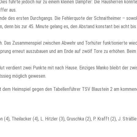
. Dies führte jedoch nur zu einem kleinen Dämpfer: Die Hausherren konnt
ffer aus.
Ende des ersten Durchgangs. Die Fehlerquote der Schnaitheimer – sowohl
n, denn bis zur 45. Minute gelang es, den Abstand konstant bei acht bis 
ich. Das Zusammenspiel zwischen Abwehr und Torhüter funktionierte wied
rsprung erneut auszubauen und am Ende auf zwölf Tore zu erhöhen. Beim
t verdient zwei Punkte mit nach Hause. Einziges Manko bleibt der zwis
tssieg möglich gewesen.
. Mit dem Heimspiel gegen den Tabellenführer TSV Blaustein 2 am komme
4), Theilacker (4), L. Hitzler (3), Gruschka (2), P. Krafft (2), J. Sträßle 