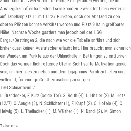
Somit konnten zwei verdiente Punkte eingefahren werden, die im
Abstiegskampf entscheidend sein könnten. Zwar steht man weiterhin
auf Tabellenplatz 11 mit 11:27 Punkten, doch der Abstand zu den
oberen Plätzen konnte verkürzt werden und Platz 9 ist in greifbarer
Nähe. Nächste Woche gastiert man jedoch bei der HSG
Bargau/Bettringen 2, die nach wie vor die Tabelle anführt und sich
bisher quasi keinen Ausrutscher erlaubt hat. Hier braucht man sicherlich
ein Wunder, um Punkte aus der Uhlandhalle in Bettringen zu entführen.
Doch das vermeintlich rettende Ufer in Sicht sollte Motivation genug
sein, um hier alles zu geben und dem Ligaprimus Paroli zu bieten und,
vielleicht, für eine große Überraschung zu sorgen.
TSG Schnaitheim 2:
L. Brandecker, F. Kurz (beide Tor); S. Reith (4), L. Hitzler (2), M. Hotz
(12/7), O. Aeugle (3), N. Schlichter (1), F. Krapf (2), C. Hofele (4), C.
Helwig (5), L. Theilacker (1), M. Wälther (1), N. Dandl (2), M. Simon
Teilen mit: