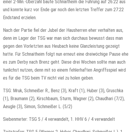
einer 2-Min.-Überzahl baute Schnaitheim die Führung auf 26:22 aus
und konnte kurz vor Ende gar noch den letzten Treffer zum 27:22
Endstand erzielen.
Nach der Partie fiel der Jubel der Hausherren eher verhalten aus,
denn im Lager der TSG war man sich durchaus bewusst dass man
gegen den Vorletzten aus Heubach keine Glanzleistung gezeigt
hatte. Für Schnaitheim folgt nun erneut eine dreiwöchige Pause ehe
es zum Derby nach Brenz geht. Diese drei Wochen sollte man auch
tunlichst nutzen, denn mit so einem fehlerhaften Angriffsspiel wird
es für die TSG beim TV nicht viel zu holen geben.
TSG: Mruk, Schmeißer R., Benz (3), Kraft (1), Huber (3), Gruschka
(1), Braumann (2), Kirschbaum, Sturm, Wagner (2), Chaudhari (7/2),
Aeugle (3), Simon, Schmeißer L. (5/2)
Siebenmeter: TSG 5 / 4 verwandelt, 1. HHV 6 / 4 verwandelt
Zeitstrafen: TSG 5 (Wagner 2, Huber, Chaudhari, Schmeißer L.), 1.