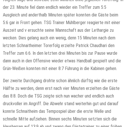
der 23. Minute fiel dann endlich wieder ein Treffer zum 5:5
Ausgleich und anderthalb Minuten später konnten die Gäste beim
5:6 gar in Front gehen. TSG Trainer Mühlberger reagierte mit einer
Auszeit und v ersuchte seine Mannschaft aus der Lethargie zu
wecken. Dies gelang auch ein wenig, denn 15 Minuten nach dem
letzten Schnaitheimer Torerfolg erzielte Patrick Chaudhari den
Treffer zum 6:6. In den letzten drei Minuten bis zur Pause wurde
dann auch in den Offensive wieder etwas Handball gespielt und die
Grün-Weißen konnten mit einer 8:7 Führung in die Kabinen gehen.
Der zweite Durchgang drohte schon ähnlich dürftig wie die erste
Hälfte zu werden, denn erst nach vier Minuten erzielten die Gäste
das 8:8. Doch die TSG zeigte sich nun wacher und endlich auch
druckvoller im Angriff. Die Abwehr stand weiterhin gut und darauf
konnte Schnaitheim das Tempospiel über die erste Welle und
schnelle Mitte aufziehen. Binnen sechs Minuten setzten sich die
Hausherren auf 13:9 ab und zwang den Gästetrainer zu einer frühen