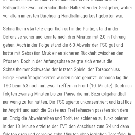
Ballspielhalle zwei unterschiedliche Halbzeiten der Gastgeber, wobei
vor allem im ersten Durchgang Handballmagerkost geboten war.
Schnaitheim startete eigentlich gut in die Partie, stand in der
Defensive sicher und konnte nach drei Minuten mit 2:0 in Führung
gehen. Auch in der Folge stand die 6:0-Abwehr der TSG gut und
hatte mit Sebastian Mruk einen sicheren Rückhalt zwischen den
Pfosten. Doch in der Anfangsphase zeigte sich erneut die
Schnaitheimer Schwäche der letzten Spiele: der Torabschluss.
Einige Einwurfmöglichkeiten wurden nicht genutzt, dennoch lag die
TSG beim 5:3 noch mit zwei Treffern in Front (10. Minute). Doch nun
folgten zwanzig Minuten bis zur Pause die mit Bezirksligahandball
nur wenig zu tun hatten. Die TSG agierte unkonzentriert und kraftlos
im Angriff und auch die Gäste aus Treffelhausen passten sich dem
an. Einzig die Abwehrreihen und Torhüter schienen zu funktionieren.
In der 13. Minute erzielte der TVT den Anschluss zum 5:4 und dann
folgten sage und schreibe zehn Minuten ohne jeglichen Torerfolg. In