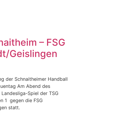
aitheim – FSG
dt/Geislingen
eg der Schnaitheimer Handball
auentag Am Abend des
 Landesliga-Spiel der TSG
n 1 gegen die FSG
gen statt.