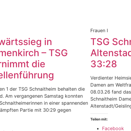
Frauen I
wärtssieg in
TSG Schn
menkirch – TSG
Altensta
rnimmt die
33:28
ellenführung
Verdienter Heimsi
Damen am Weltfr
en 1 der TSG Schnaitheim behalten die
08.03.26 fand das
d. Am vergangenen Samstag konnten
Schnaitheim Dame
 Schnaitheimerinnen in einer spannenden
Altenstadt/Geislin
ämpften Partie mit 30:29 gegen
Teilen mit:
Facebook