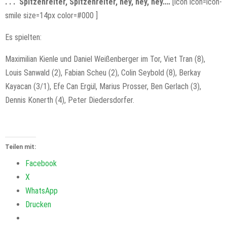
. . . Spitzenreiter, Spitzenreiter, hey, hey, hey….
[icon icon=icon-
smile size=14px color=#000 ]
Es spielten:
Maximilian Kienle und Daniel Weißenberger im Tor, Viet Tran (8),
Louis Sanwald (2), Fabian Scheu (2), Colin Seybold (8), Berkay
Kayacan (3/1), Efe Can Ergül, Marius Prosser, Ben Gerlach (3),
Dennis Konerth (4), Peter Diedersdorfer.
Teilen mit:
Facebook
X
WhatsApp
Drucken