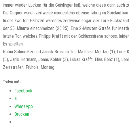
immer wieder Lücken für die Geislinger ließ, welche diese dann auch 
Die Gegner waren zeitweise mindestens ebenso fahrig im Spielaufbau w
In der zweiten Halbzeit waren es zeitweise sogar vier Tore Rückstand
der 55. Minute einschmelzen (25:25). Eine 2-Minuten-Strafe für Matthi
letzte Tor, welches Philipp Krafft mit der Schlusssirene schoss, leid
Es spielten:
Robin Schmeißer und Jannik Brosi im Tor, Matthias Montag (1), Luca Kr
(5), Janik Hermann, Jonas Kohler (3), Lukas Krafft, Elias Benz (1), Le
Zeitstrafen: Früholz, Montag
Teilen mit:
Facebook
X
WhatsApp
Drucken