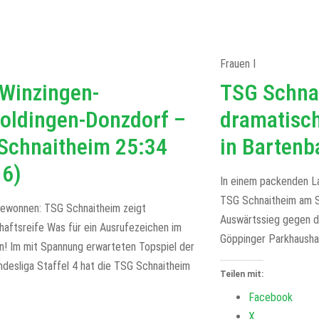
Frauen I
Winzingen-
TSG Schna
oldingen-Donzdorf –
dramatisch
Schnaitheim 25:34
in Bartenb
16)
In einem packenden La
TSG Schnaitheim am 
gewonnen: TSG Schnaitheim zeigt
Auswärtssieg gegen d
haftsreife Was für ein Ausrufezeichen im
Göppinger Parkhausha
en! Im mit Spannung erwarteten Topspiel der
ndesliga Staffel 4 hat die TSG Schnaitheim
Teilen mit:
Facebook
X