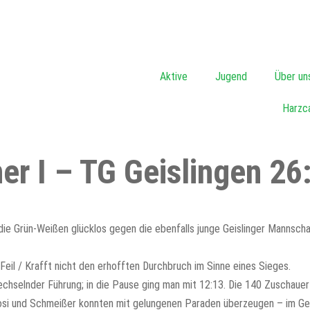
Aktive
Jugend
Über un
Harzc
r I – TG Geislingen 26:
 die Grün-Weißen glücklos gegen die ebenfalls junge Geislinger Mannscha
Feil / Krafft nicht den erhofften Durchbruch im Sinne eines Sieges.
echselnder Führung; in die Pause ging man mit 12:13. Die 140 Zuschaue
rosi und Schmeißer konnten mit gelungenen Paraden überzeugen – im G