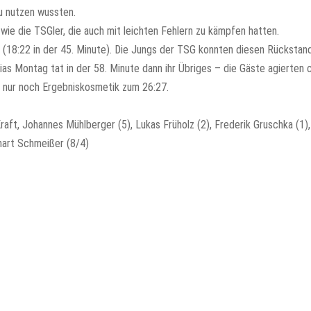
zu nutzen wussten.
ie die TSGler, die auch mit leichten Fehlern zu kämpfen hatten.
 (18:22 in der 45. Minute). Die Jungs der TSG konnten diesen Rückstand
as Montag tat in der 58. Minute dann ihr Übriges – die Gäste agierten 
er nur noch Ergebniskosmetik zum 26:27.
aft, Johannes Mühlberger (5), Lukas Früholz (2), Frederik Gruschka (1),
nnart Schmeißer (8/4)