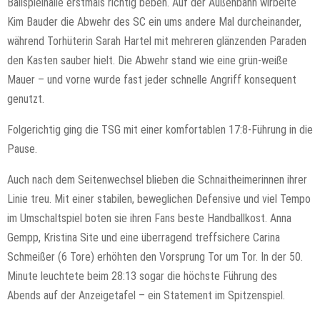
Ballspielhalle erstmals richtig beben. Auf der Außenbahn wirbelte
Kim Bauder die Abwehr des SC ein ums andere Mal durcheinander,
während Torhüterin Sarah Hartel mit mehreren glänzenden Paraden
den Kasten sauber hielt. Die Abwehr stand wie eine grün-weiße
Mauer – und vorne wurde fast jeder schnelle Angriff konsequent
genutzt.
Folgerichtig ging die TSG mit einer komfortablen 17:8-Führung in die
Pause.
Auch nach dem Seitenwechsel blieben die Schnaitheimerinnen ihrer
Linie treu. Mit einer stabilen, beweglichen Defensive und viel Tempo
im Umschaltspiel boten sie ihren Fans beste Handballkost. Anna
Gempp, Kristina Site und eine überragend treffsichere Carina
Schmeißer (6 Tore) erhöhten den Vorsprung Tor um Tor. In der 50.
Minute leuchtete beim 28:13 sogar die höchste Führung des
Abends auf der Anzeigetafel – ein Statement im Spitzenspiel.