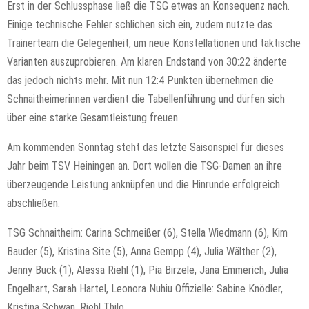
Erst in der Schlussphase ließ die TSG etwas an Konsequenz nach.
Einige technische Fehler schlichen sich ein, zudem nutzte das
Trainerteam die Gelegenheit, um neue Konstellationen und taktische
Varianten auszuprobieren. Am klaren Endstand von 30:22 änderte
das jedoch nichts mehr. Mit nun 12:4 Punkten übernehmen die
Schnaitheimerinnen verdient die Tabellenführung und dürfen sich
über eine starke Gesamtleistung freuen.
Am kommenden Sonntag steht das letzte Saisonspiel für dieses
Jahr beim TSV Heiningen an. Dort wollen die TSG-Damen an ihre
überzeugende Leistung anknüpfen und die Hinrunde erfolgreich
abschließen.
TSG Schnaitheim: Carina Schmeißer (6), Stella Wiedmann (6), Kim
Bauder (5), Kristina Site (5), Anna Gempp (4), Julia Wälther (2),
Jenny Buck (1), Alessa Riehl (1), Pia Birzele, Jana Emmerich, Julia
Engelhart, Sarah Hartel, Leonora Nuhiu Offizielle: Sabine Knödler,
Kristina Schwan, Riehl Thilo