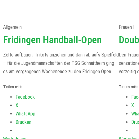
Allgemein
Frauen I
Fridingen Handball-Open
Doub
Zelte aufbauen, Trikots anziehen und dann ab aufs Spielfeld
Den Fraue
– für die Jugendmannschaften der TSG Schnaitheim ging
sensatione
es am vergangenen Wochenende zu den Fridingen Open
vorzeitig 
Teilen mit:
Teilen mit:
Facebook
Fac
X
X
WhatsApp
Wha
Drucken
Dru
Weiterlesen
Weiterles