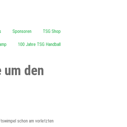
s
Sponsoren
TSG Shop
amp
100 Jahre TSG Handball
e um den
aftswimpel schon am vorletzten