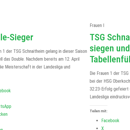
Frauen I
le-Sieger
TSG Schna
siegen und
n 1 der TSG Schnaitheim gelang in dieser Saison
Tabellenfü
ll das Double. Nachdem bereits am 12. April
die Meisterschaft in der Landesliga und
Die Frauen 1 der TSG 
bei der HSG Oberkoch
32:23-Erfolg gefeiert 
ebook
Landesliga eindrucksvo
tsApp
Teilen mit:
cken
Facebook
X
en