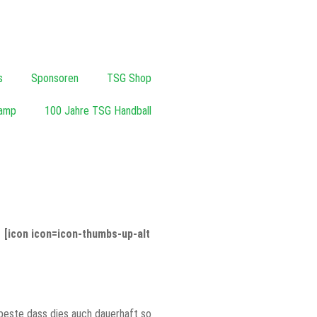
s
Sponsoren
TSG Shop
amp
100 Jahre TSG Handball
]
[icon icon=icon-thumbs-up-alt
beste dass dies auch dauerhaft so