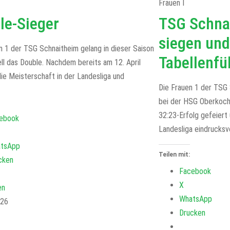
Frauen I
le-Sieger
TSG Schna
siegen und
n 1 der TSG Schnaitheim gelang in dieser Saison
Tabellenfü
ll das Double. Nachdem bereits am 12. April
die Meisterschaft in der Landesliga und
Die Frauen 1 der TSG 
bei der HSG Oberkoch
32:23-Erfolg gefeiert 
ebook
Landesliga eindrucksvo
tsApp
Teilen mit:
cken
Facebook
X
en
WhatsApp
026
Drucken