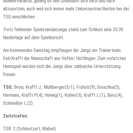
Abwehrvariante, gelang es den Gmündern sich nach und nach
abzusetzen, auch weil sich immer mehr Unkonzentriertheiten bei der
TSG einschlichen.
Trotz fehlender Spielstandanzeige stand zum Schluss eine 33:39
Niederlage auf dem Spielbericht.
Am kommenden Samstag empfangen die Jungs um Trainerteam
Feil/Krafft die Mannschaft aus Hofen/ Hüttlingen. Zum vorletzten
Heimspiel würden sich die Jungs über zahlreiche Unterstützung
freuen.
TSG:
Brosi, Krafft J., Mühlberger(5/1), Früholz(9), Gruschka(3),
Hermann, Krafft P.(4), Helwig(1), Kohler(3), Krafft L.(1), Benz(4),
Schmeißer L.(2)
Zeitstrafen:
TSB: 2 (Schmutzert, Waibel)