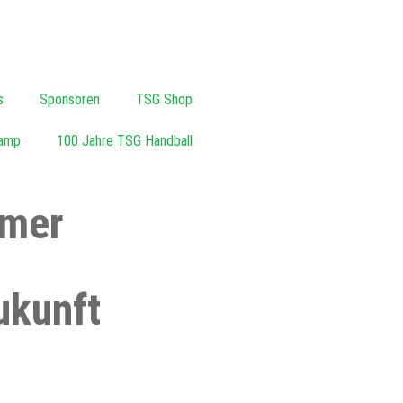
s
Sponsoren
TSG Shop
amp
100 Jahre TSG Handball
imer
ukunft