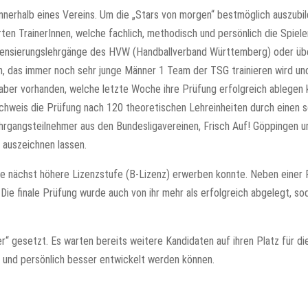
nnerhalb eines Vereins. Um die „Stars von morgen“ bestmöglich auszubil
rten TrainerInnen, welche fachlich, methodisch und persönlich die Spiel
izensierungslehrgänge des HVW (Handballverband Württemberg) oder ü
, das immer noch sehr junge Männer 1 Team der TSG trainieren wird und
inhaber vorhanden, welche letzte Woche ihre Prüfung erfolgreich ableg
hweis die Prüfung nach 120 theoretischen Lehreinheiten durch einen sc
hrgangsteilnehmer aus den Bundesligavereinen, Frisch Auf! Göppingen 
 auszeichnen lassen.
die nächst höhere Lizenzstufe (B-Lizenz) erwerben konnte. Neben einer 
Die finale Prüfung wurde auch von ihr mehr als erfolgreich abgelegt, so
er“ gesetzt. Es warten bereits weitere Kandidaten auf ihren Platz für di
 und persönlich besser entwickelt werden können.