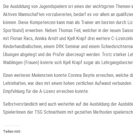
Die Ausbildung von Jugendspielern ist eines der wichtigsten Themen i
Aktiven Mannschaften vorzubereiten, bedarf es vor allem an qualifizie
können. Diese Kompetenzen kann man als Trainer am besten durch L
Sportbund) erwerben. Neben Thomas Feil, welcher in der neuen Saison
mit Florian Racs, Annika Arndt und Kjell Krapf drei weitere C-Lizenz
Kinderhandballschein, einem DRK Seminar und einem Schiedsrichternac
Übungen abgelegt und die Prüfer überzeugt werden. Trotz starker Le
Waiblingen (Frauen) konnte sich Kjell Krapf sogar als Lehrgangsbester
Einen weiteren Meilenstein konnte Corinna Beyrle erreichen, welche 
Lehrinhalten, war dies mit einem hohen zeitlichen Aufwand verbunden. 
Empfehlung für die A-Lizenz erreichen konnte.
Selbstverständlich wird auch weiterhin auf die Ausbildung der Ausbild
SpielerInnen der TSG Schnaitheim mit gezielten Methoden spielerisch
Teilen mit: