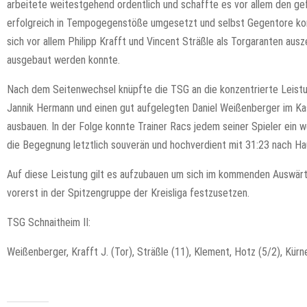
arbeitete weitestgehend ordentlich und schaffte es vor allem den g
erfolgreich in Tempogegenstöße umgesetzt und selbst Gegentore kon
sich vor allem Philipp Krafft und Vincent Sträßle als Torgaranten au
ausgebaut werden konnte.
Nach dem Seitenwechsel knüpfte die TSG an die konzentrierte Leistu
Jannik Hermann und einen gut aufgelegten Daniel Weißenberger im Ka
ausbauen. In der Folge konnte Trainer Racs jedem seiner Spieler ein
die Begegnung letztlich souverän und hochverdient mit 31:23 nach H
Auf diese Leistung gilt es aufzubauen um sich im kommenden Auswärt
vorerst in der Spitzengruppe der Kreisliga festzusetzen.
TSG Schnaitheim II:
Weißenberger, Krafft J. (Tor), Sträßle (11), Klement, Hotz (5/2), Kürner