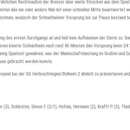
efährlichen Rechtsaußen der Brenzer über weite Strecken aus dem Spie
nten das ein oder andere Mal mit einer schnellen Mitte beantwortet w
szeichnen, wodurch der Schnaitheimer Vorsprung bis zur Pause bestand h
ng des ersten Durchgangs an und ließ kein Aufbäumen der Gäste zu. Dan
sten konnte Schnaitheim nach rund 45 Minuten den Vorsprung beim 24:
 wenig Spielzeit gewähren, was der Mannschaftsleistung im Großen und G
ause gebracht werden konnte.
sspiel bei der SG Herbrechtingen/Bolheim 2 ähnlich zu präsentieren un
 (3), Schlichter, Simon F. (2/1), Hofele, Hermann (2), Krafft P. (5), Thei