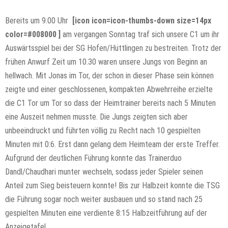
Bereits um 9.00 Uhr
[icon icon=icon-thumbs-down size=14px
color=#008000 ]
am vergangen Sonntag traf sich unsere C1 um ihr
Auswärtsspiel bei der SG Hofen/Hüttlingen zu bestreiten. Trotz der
frühen Anwurf Zeit um 10.30 waren unsere Jungs von Beginn an
hellwach. Mit Jonas im Tor, der schon in dieser Phase sein können
zeigte und einer geschlossenen, kompakten Abwehrreihe erzielte
die C1 Tor um Tor so dass der Heimtrainer bereits nach 5 Minuten
eine Auszeit nehmen musste. Die Jungs zeigten sich aber
unbeeindruckt und führten völlig zu Recht nach 10 gespielten
Minuten mit 0:6. Erst dann gelang dem Heimteam der erste Treffer.
Aufgrund der deutlichen Führung konnte das Trainerduo
Dandl/Chaudhari munter wechseln, sodass jeder Spieler seinen
Anteil zum Sieg beisteuern konnte! Bis zur Halbzeit konnte die TSG
die Führung sogar noch weiter ausbauen und so stand nach 25
gespielten Minuten eine verdiente 8:15 Halbzeitführung auf der
Anzeigetafel.