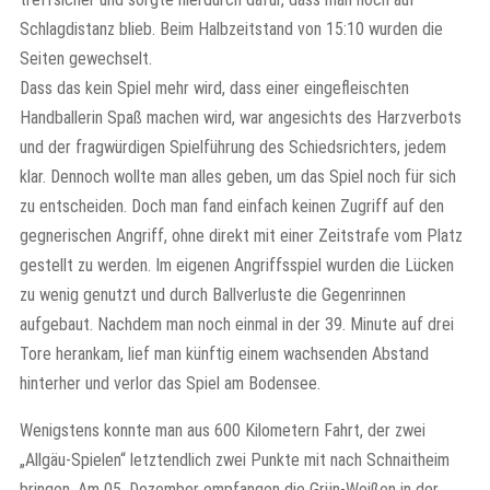
Schlagdistanz blieb. Beim Halbzeitstand von 15:10 wurden die
Seiten gewechselt.
Dass das kein Spiel mehr wird, dass einer eingefleischten
Handballerin Spaß machen wird, war angesichts des Harzverbots
und der fragwürdigen Spielführung des Schiedsrichters, jedem
klar. Dennoch wollte man alles geben, um das Spiel noch für sich
zu entscheiden. Doch man fand einfach keinen Zugriff auf den
gegnerischen Angriff, ohne direkt mit einer Zeitstrafe vom Platz
gestellt zu werden. Im eigenen Angriffsspiel wurden die Lücken
zu wenig genutzt und durch Ballverluste die Gegenrinnen
aufgebaut. Nachdem man noch einmal in der 39. Minute auf drei
Tore herankam, lief man künftig einem wachsenden Abstand
hinterher und verlor das Spiel am Bodensee.
Wenigstens konnte man aus 600 Kilometern Fahrt, der zwei
„Allgäu-Spielen“ letztendlich zwei Punkte mit nach Schnaitheim
bringen. Am 05. Dezember empfangen die Grün-Weißen in der