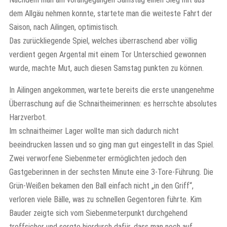
dem Allgäu nehmen konnte, startete man die weiteste Fahrt der
Saison, nach Ailingen, optimistisch.
Das zurückliegende Spiel, welches überraschend aber völlig
verdient gegen Argental mit einem Tor Unterschied gewonnen
wurde, machte Mut, auch diesen Samstag punkten zu können.
In Ailingen angekommen, wartete bereits die erste unangenehme
Überraschung auf die Schnaitheimerinnen: es herrschte absolutes
Harzverbot.
Im schnaitheimer Lager wollte man sich dadurch nicht
beeindrucken lassen und so ging man gut eingestellt in das Spiel.
Zwei verworfene Siebenmeter ermöglichten jedoch den
Gastgeberinnen in der sechsten Minute eine 3-Tore-Führung. Die
Grün-Weißen bekamen den Ball einfach nicht „in den Griff“,
verloren viele Bälle, was zu schnellen Gegentoren führte. Kim
Bauder zeigte sich vom Siebenmeterpunkt durchgehend
treffsicher und sorgte hierdurch dafür, dass man noch auf