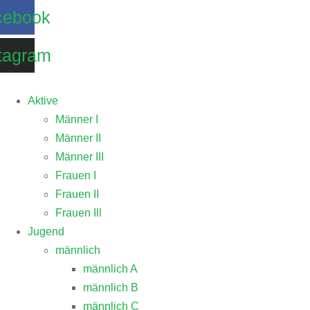
Zum
cebook
Inhalt
springen
tagram
Aktive
Männer I
Männer II
Männer III
Frauen I
Frauen II
Frauen Ill
Jugend
männlich
männlich A
männlich B
männlich C