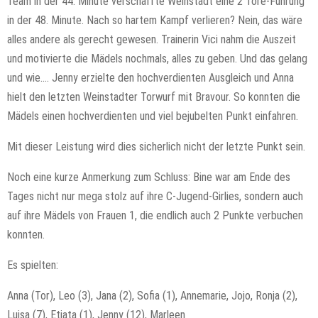
Team in der 44. Minute verschaffte Weinstadt eine 2 Tore-Führung
in der 48. Minute. Nach so hartem Kampf verlieren? Nein, das wäre
alles andere als gerecht gewesen. Trainerin Vici nahm die Auszeit
und motivierte die Mädels nochmals, alles zu geben. Und das gelang
und wie…. Jenny erzielte den hochverdienten Ausgleich und Anna
hielt den letzten Weinstadter Torwurf mit Bravour. So konnten die
Mädels einen hochverdienten und viel bejubelten Punkt einfahren.
Mit dieser Leistung wird dies sicherlich nicht der letzte Punkt sein.
Noch eine kurze Anmerkung zum Schluss: Bine war am Ende des
Tages nicht nur mega stolz auf ihre C-Jugend-Girlies, sondern auch
auf ihre Mädels von Frauen 1, die endlich auch 2 Punkte verbuchen
konnten.
Es spielten:
Anna (Tor), Leo (3), Jana (2), Sofia (1), Annemarie, Jojo, Ronja (2),
Luisa (7), Etjata (1), Jenny (12), Marleen