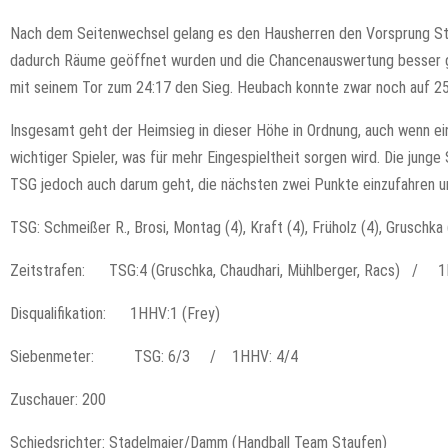
Nach dem Seitenwechsel gelang es den Hausherren den Vorsprung Stüc
dadurch Räume geöffnet wurden und die Chancenauswertung besser ges
mit seinem Tor zum 24:17 den Sieg. Heubach konnte zwar noch auf 25:
Insgesamt geht der Heimsieg in dieser Höhe in Ordnung, auch wenn ei
wichtiger Spieler, was für mehr Eingespieltheit sorgen wird. Die junge
TSG jedoch auch darum geht, die nächsten zwei Punkte einzufahren u
TSG: Schmeißer R., Brosi, Montag (4), Kraft (4), Früholz (4), Gruschka 
Zeitstrafen: TSG:4 (Gruschka, Chaudhari, Mühlberger, Racs) / 1HH
Disqualifikation: 1HHV:1 (Frey)
Siebenmeter: TSG: 6/3 / 1HHV: 4/4
Zuschauer: 200
Schiedsrichter: Stadelmaier/Damm (Handball Team Staufen)