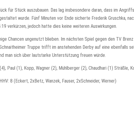
k für Stück auszubauen. Das lag insbesondere daran, dass im Angriffs
taltet wurde. Fünf Minuten vor Ende sicherte Frederik Gruschka, nach
19 verkürzen, jedoch hatte dies keine weiteren Auswirkungen.
nige Chancen ungenutzt blieben. Im nächsten Spiel gegen den TV Brenz
 Schnaitheimer Truppe trifft im anstehenden Derby auf eine ebenfalls seh
nd man sich über lautstarke Unterstützung freuen würde.
(4), Paul (1), Kopp, Wagner (2), Mühlberger (2), Chaudhari (1) Sträßle, Ko
V: 8 (Eckert, 2xBetz, Wanzek, Fauser, 2xSchneider, Werner)